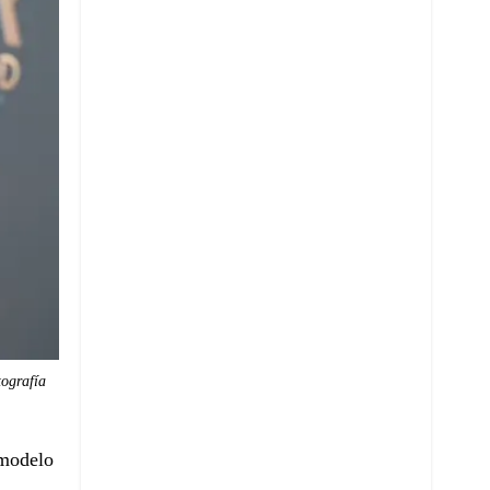
tografía
 modelo