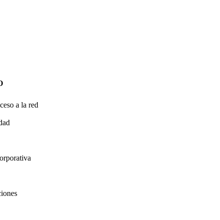
O
ceso a la red
idad
orporativa
ciones