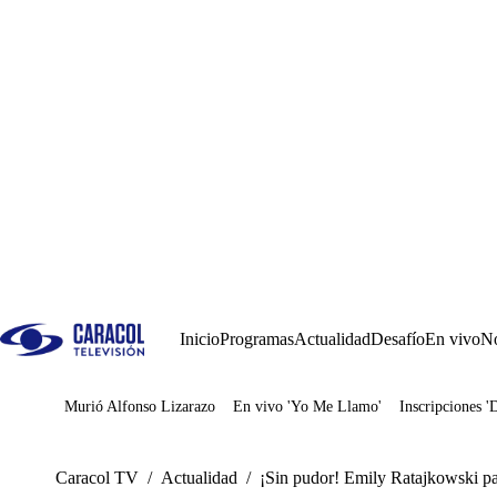
Inicio
Programas
Actualidad
Desafío
En vivo
No
Murió Alfonso Lizarazo
En vivo 'Yo Me Llamo'
Inscripciones '
Juegos
Caracol TV
/
Actualidad
/
¡Sin pudor! Emily Ratajkowski para