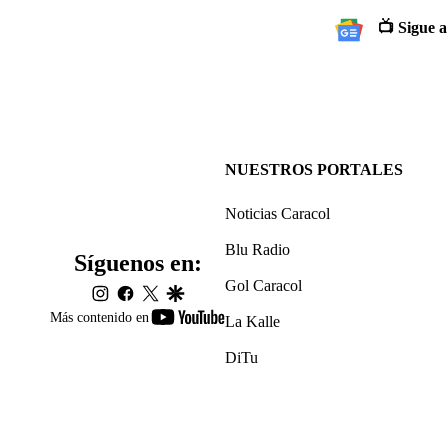
📺 Sigue a
NUESTROS PORTALES
Noticias Caracol
Blu Radio
Síguenos en:
Gol Caracol
instagram
facebook
twitter
google
youtube-
Más contenido en
La Kalle
footer
DiTu