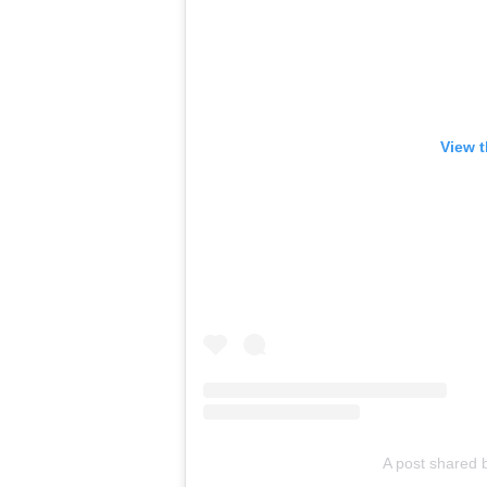
View t
A post shared 