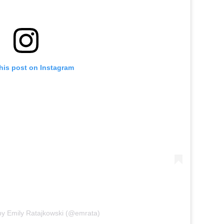
his post on Instagram
by Emily Ratajkowski (@emrata)