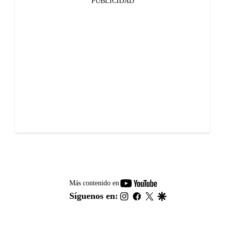
PUBLICIDAD
youtube-
Más contenido en
footer
instagram
facebook
twitter
google
Síguenos en: