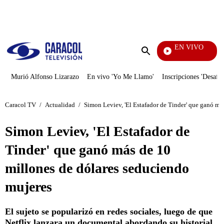
PUBLICIDAD
EN VIVO
Día 
Enviar
búsqueda
Murió Alfonso Lizarazo
En vivo 'Yo Me Llamo'
Inscripciones 'Desafío
Caracol TV
/
Actualidad
/
Simon Leviev, 'El Estafador de Tinder' que ganó má
Simon Leviev, 'El Estafador de
Tinder' que ganó más de 10
millones de dólares seduciendo
mujeres
El sujeto se popularizó en redes sociales, luego de que
Netflix lanzara un documental abordando su historial