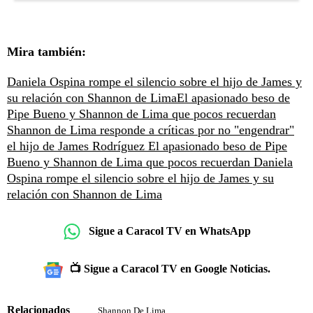
Mira también:
Daniela Ospina rompe el silencio sobre el hijo de James y
su relación con Shannon de Lima
El apasionado beso de
Pipe Bueno y Shannon de Lima que pocos recuerdan
Shannon de Lima responde a críticas por no "engendrar"
el hijo de James Rodríguez
El apasionado beso de Pipe
Bueno y Shannon de Lima que pocos recuerdan
Daniela
Ospina rompe el silencio sobre el hijo de James y su
relación con Shannon de Lima
Sigue a Caracol TV en WhatsApp
📺 Sigue a Caracol TV en Google Noticias.
Relacionados
Shannon De Lima