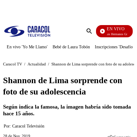
PUBLICIDAD
EN VIVO
Cuentos De Los Hermanos Grimm
Enviar
búsqueda
En vivo 'Yo Me Llamo'
Bebé de Laura Tobón
Inscripciones 'Desafío'
Caracol TV
/
Actualidad
/
Shannon de Lima sorprende con foto de su adolesc
Shannon de Lima sorprende con
foto de su adolescencia
Según indica la famosa, la imagen habría sido tomada
hace 15 años.
Por:
Caracol Televisión
28 de Nov, 2019