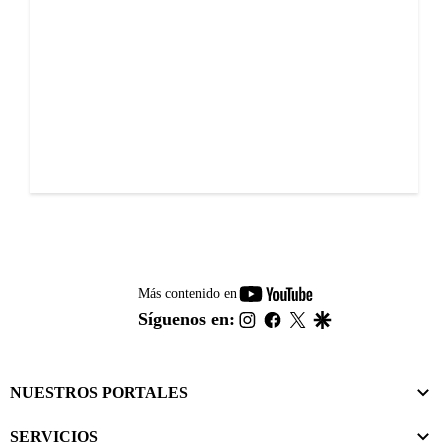
youtube-
Más contenido en
footer
instagram
facebook
twitter
google
Síguenos en:
NUESTROS PORTALES
SERVICIOS