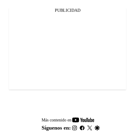
PUBLICIDAD
youtube-
Más contenido en
footer
instagram
facebook
twitter
google
Síguenos en: