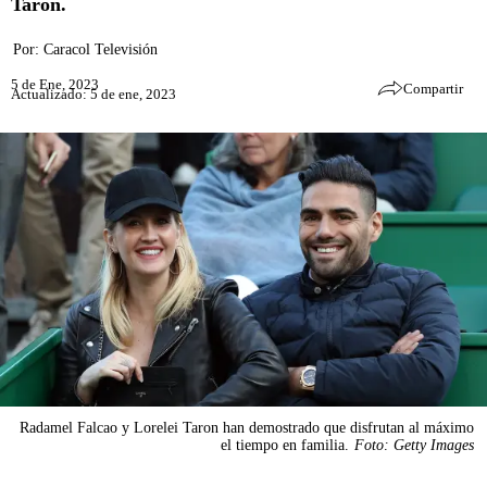
Taron.
Por:
Caracol Televisión
5 de Ene, 2023
Compartir
Actualizado: 5 de ene, 2023
Radamel Falcao y Lorelei Taron han demostrado que disfrutan al máximo
el tiempo en familia.
Foto: Getty Images