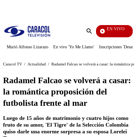
PUBLICIDAD
EN VIVO
Día A 
Enviar
búsqueda
Murió Alfonso Lizarazo
En vivo 'Yo Me Llamo'
Inscripciones 'Desafío
Caracol TV
/
Actualidad
/
Radamel Falcao se volverá a casar: la romántica prop
Radamel Falcao se volverá a casar:
la romántica proposición del
futbolista frente al mar
Luego de 15 años de matrimonio y cuatro hijos como
fruto de su amor, 'El Tigre' de la Selección Colombia
quiso darle una enorme sorpresa a su esposa Lorelei