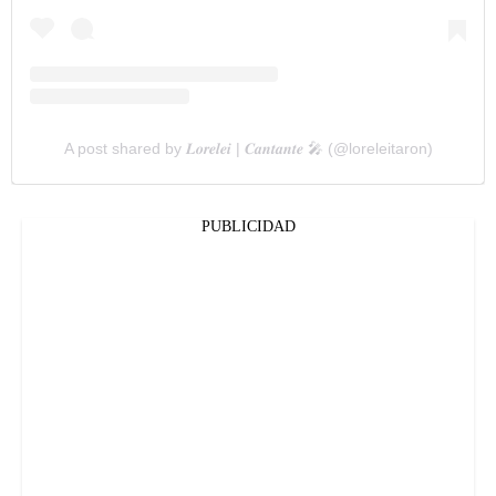
A post shared by 𝑳𝒐𝒓𝒆𝒍𝒆𝒊 | 𝑪𝒂𝒏𝒕𝒂𝒏𝒕𝒆 🎤 (@loreleitaron)
PUBLICIDAD