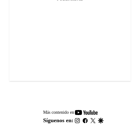
youtube-
Más contenido en
footer
instagram
facebook
twitter
google
Síguenos en: