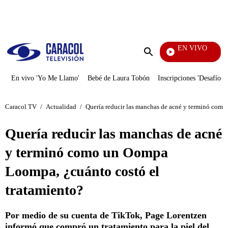
PUBLICIDAD
EN VIVO
Tamb
Enviar
búsqueda
En vivo 'Yo Me Llamo'
Bebé de Laura Tobón
Inscripciones 'Desafío'
Caracol TV
/
Actualidad
/
Quería reducir las manchas de acné y terminó com
Quería reducir las manchas de acné
y terminó como un Oompa
Loompa, ¿cuánto costó el
tratamiento?
Por medio de su cuenta de TikTok, Page Lorentzen
informó que compró un tratamiento para la piel del