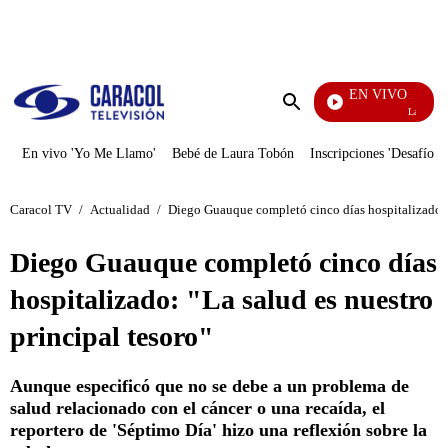
PUBLICIDAD
EN VIVO
La Finca D
Enviar
búsqueda
En vivo 'Yo Me Llamo'
Bebé de Laura Tobón
Inscripciones 'Desafío'
Caracol TV
/
Actualidad
/
Diego Guauque completó cinco días hospitalizado: "
Diego Guauque completó cinco días
hospitalizado: "La salud es nuestro
principal tesoro"
Aunque especificó que no se debe a un problema de
salud relacionado con el cáncer o una recaída, el
reportero de 'Séptimo Día' hizo una reflexión sobre la