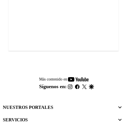
youtube-
Más contenido en
footer
instagram
facebook
twitter
google
Síguenos en:
NUESTROS PORTALES
SERVICIOS