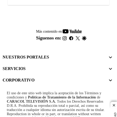
youtube-
Más contenido en
footer
instagram
facebook
twitter
google
Síguenos en:
NUESTROS PORTALES
SERVICIOS
CORPORATIVO
El uso de este sitio web implica la aceptación de los
Términos y
condiciones
y
Políticas de Tratamiento de la Información
de
CARACOL TELEVISIÓN S.A.
Todos los Derechos Reservados
D.R.A. Prohibida su reproducción total o parcial, así como su
cl
traducción a cualquier idioma sin autorización escrita de su titular.
Reproduction in whole or in part, or translation without written