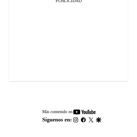
PUBLICIDAD
youtube-
Más contenido en
footer
instagram
facebook
twitter
google
Síguenos en: