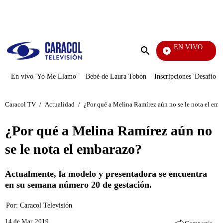
PUBLICIDAD
EN VIVO
Diario 
Enviar
búsqueda
En vivo 'Yo Me Llamo'
Bebé de Laura Tobón
Inscripciones 'Desafío'
Caracol TV
/
Actualidad
/
¿Por qué a Melina Ramírez aún no se le nota el em
¿Por qué a Melina Ramírez aún no
se le nota el embarazo?
Actualmente, la modelo y presentadora se encuentra
en su semana número 20 de gestación.
Por:
Caracol Televisión
14 de Mar, 2019