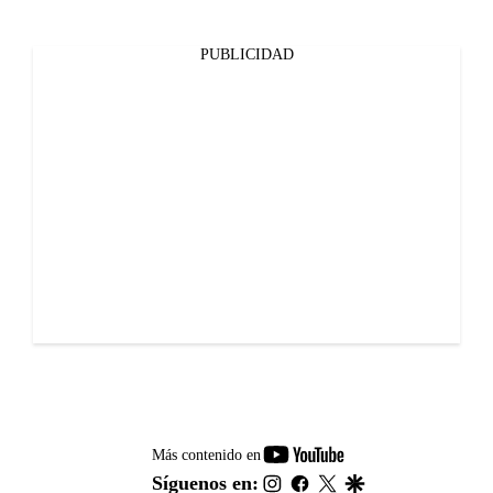
PUBLICIDAD
youtube-
Más contenido en
footer
instagram
facebook
twitter
google
Síguenos en: