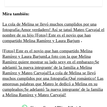
Mira también:
La cola de Melina se llevó muchos cumplidos por una
fotografía
¡Amor verdadero! Así se tatuó Mateo Carvajal el
nombre de su hijo
[Fotos] Este es el novio que han
compartido Melina Ramírez y Laura Barjum
.
[Fotos] Este es el novio que han compartido Melina
Ramírez y Laura Barjum
La foto con la que Melina
Ramírez quiere mostrar su lado sexy en el embarazo
¡Se
adelantó 'la nueva integrante' de la familia a Melina
Ramírez y Mateo Carvajal!
La cola de Melina se llevó
muchos cumplidos por una fotografía
¡Qué romántico! Las
amorosas palabras que Mateo le dedicó a Melina en su
cumpleaños
¡Se adelantó 'la nueva integrante' de la familia
a Melina Ramírez y Mateo Carvajal!