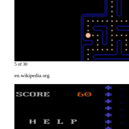
5
of
30
en.wikipedia.org