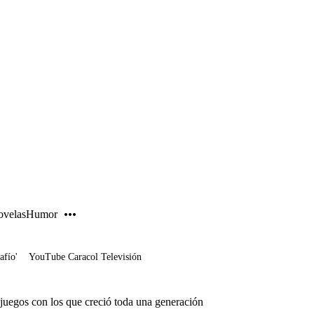
PUBLICIDAD
velas
Humor
afío'
YouTube Caracol Televisión
juegos con los que creció toda una generación