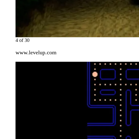
4
of
30
www.levelup.com