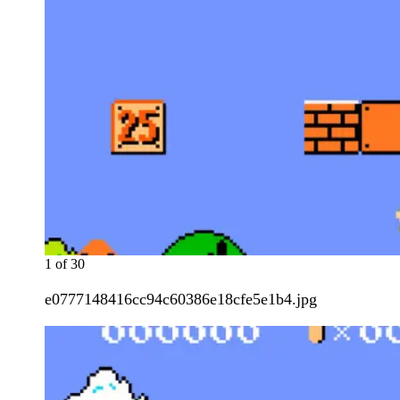
1
of
30
e0777148416cc94c60386e18cfe5e1b4.jpg