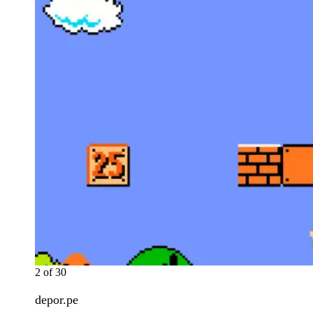
2
of
30
depor.pe