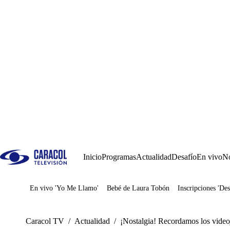
Inicio
Programas
Actualidad
Desafío
En vivo
No
En vivo 'Yo Me Llamo'
Bebé de Laura Tobón
Inscripciones 'Des
Juegos
Caracol TV
/
Actualidad
/
¡Nostalgia! Recordamos los video