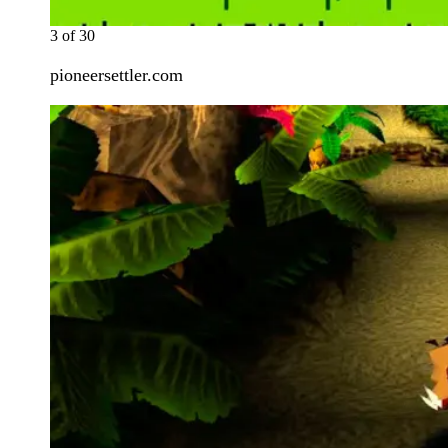
3
of
30
pioneersettler.com