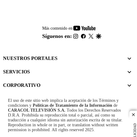
youtube-
Más contenido en
footer
instagram
facebook
twitter
google
Síguenos en:
NUESTROS PORTALES
SERVICIOS
CORPORATIVO
El uso de este sitio web implica la aceptación de los
Términos y
condiciones
y
Políticas de Tratamiento de la Información
de
CARACOL TELEVISIÓN S.A.
Todos los Derechos Reservados
D.R.A. Prohibida su reproducción total o parcial, así como su
cl
traducción a cualquier idioma sin autorización escrita de su titular.
Reproduction in whole or in part, or translation without written
PUBLICIDAD
permission is prohibited. All rights reserved 2025.