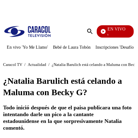
PUBLICIDAD
EN VIVO
Sábados Felices
Enviar
búsqueda
En vivo 'Yo Me Llamo'
Bebé de Laura Tobón
Inscripciones 'Desafío'
Caracol TV
/
Actualidad
/
¿Natalia Barulich está celando a Maluma con Beck
¿Natalia Barulich está celando a
Maluma con Becky G?
Todo inició después de que el paisa publicara una foto
intentando darle un pico a la cantante
estadounidense en la que sorpresivamente Natalia
comentó.