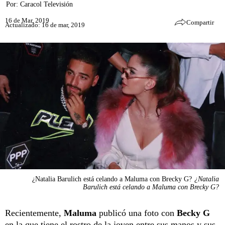
Por:
Caracol Televisión
16 de Mar, 2019
Compartir
Actualizado: 16 de mar, 2019
¿Natalia Barulich está celando a Maluma con Brecky G?
¿Natalia
Barulich está celando a Maluma con Brecky G?
Recientemente,
Maluma
publicó una foto con
Becky G
en la que tiene el rostro de la joven entre sus manos y sus