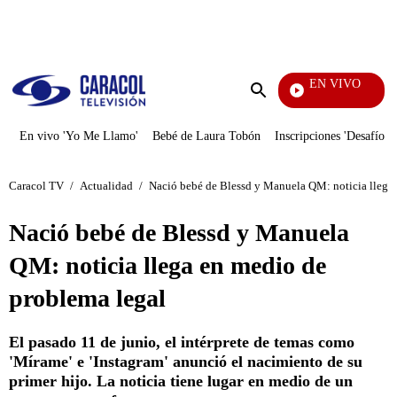
PUBLICIDAD
EN VIVO
Noticia
Enviar
búsqueda
En vivo 'Yo Me Llamo'
Bebé de Laura Tobón
Inscripciones 'Desafío'
Caracol TV
/
Actualidad
/
Nació bebé de Blessd y Manuela QM: noticia llega
Nació bebé de Blessd y Manuela
QM: noticia llega en medio de
problema legal
El pasado 11 de junio, el intérprete de temas como
'Mírame' e 'Instagram' anunció el nacimiento de su
primer hijo. La noticia tiene lugar en medio de un