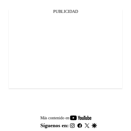
PUBLICIDAD
youtube-
Más contenido en
footer
instagram
facebook
twitter
google
Síguenos en: