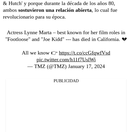
& Hutch' y porque durante la década de los años 80,
ambos
sostuvieron una relación abierta
, lo cual fue
revolucionario para su época.
Actress Lynne Marta – best known for her film roles in
"Footloose" and "Joe Kidd" --- has died in California. 💔
All we know 👉
https://t.co/ccGfqwfVsd
pic.twitter.com/h11f7UslWi
— TMZ (@TMZ)
January 17, 2024
PUBLICIDAD