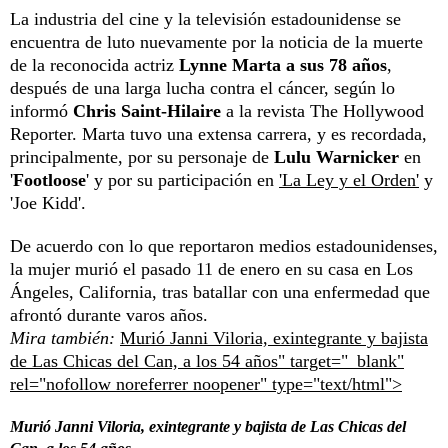
La industria del cine y la televisión estadounidense se
encuentra de luto nuevamente por la noticia de la muerte
de la reconocida actriz
Lynne Marta a sus 78 años
,
después de una larga lucha contra el cáncer, según lo
informó
Chris Saint-Hilaire
a la revista The Hollywood
Reporter. Marta tuvo una extensa carrera, y es recordada,
principalmente, por su personaje de
Lulu Warnicker
en
'
Footloose
' y por su participación en
'La Ley y el Orden'
y
'Joe Kidd'.
De acuerdo con lo que reportaron medios estadounidenses,
la mujer murió el pasado 11 de enero en su casa en Los
Ángeles, California, tras batallar con una enfermedad que
afrontó durante varos años.
Mira también:
Murió Janni Viloria, exintegrante y bajista
de Las Chicas del Can, a los 54 años" target="_blank"
rel="nofollow noreferrer noopener" type="text/html">
Murió Janni Viloria, exintegrante y bajista de Las Chicas del