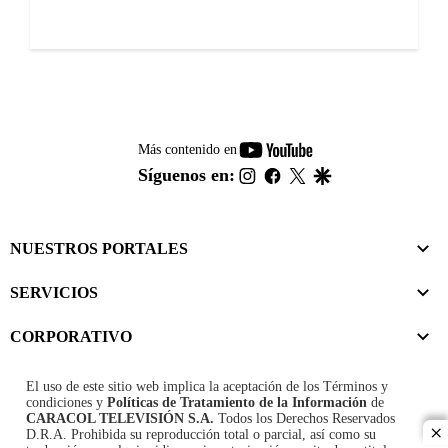
youtube-
Más contenido en
footer
instagram
facebook
twitter
google
Síguenos en:
NUESTROS PORTALES
SERVICIOS
CORPORATIVO
El uso de este sitio web implica la aceptación de los
Términos y
condiciones
y
Políticas de Tratamiento de la Información
de
CARACOL TELEVISIÓN S.A.
Todos los Derechos Reservados
D.R.A. Prohibida su reproducción total o parcial, así como su
cl