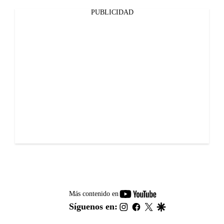
PUBLICIDAD
youtube-
Más contenido en
footer
instagram
facebook
twitter
google
Síguenos en: