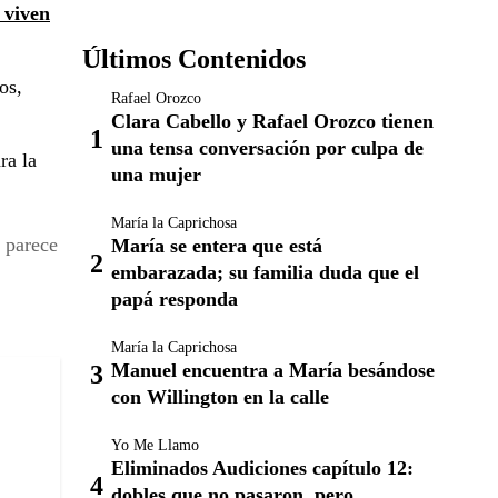
 viven
Últimos Contenidos
os,
Rafael Orozco
Clara Cabello y Rafael Orozco tienen
una tensa conversación por culpa de
ra la
una mujer
María la Caprichosa
l parece
María se entera que está
embarazada; su familia duda que el
papá responda
María la Caprichosa
Manuel encuentra a María besándose
con Willington en la calle
Yo Me Llamo
Eliminados Audiciones capítulo 12:
dobles que no pasaron, pero