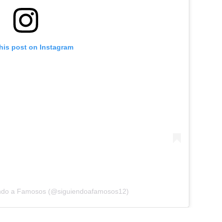
his post on Instagram
endo a Famosos (@siguiendoafamosos12)