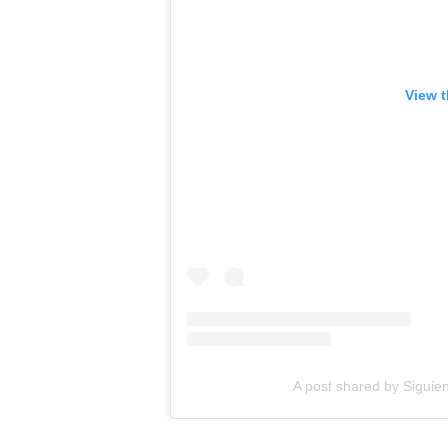
View t
A post shared by Sigui