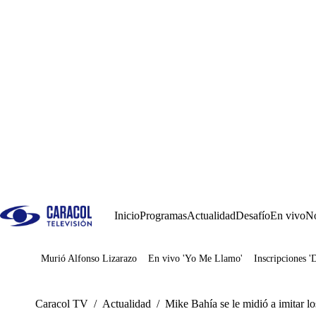
Inicio
Programas
Actualidad
Desafío
En vivo
No
Murió Alfonso Lizarazo
En vivo 'Yo Me Llamo'
Inscripciones '
Juegos
Caracol TV
/
Actualidad
/
Mike Bahía se le midió a imitar l