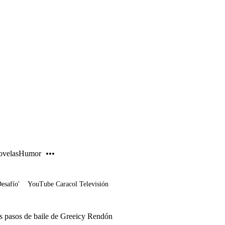
PUBLICIDAD
velas
Humor
Desafío'
YouTube Caracol Televisión
os pasos de baile de Greeicy Rendón