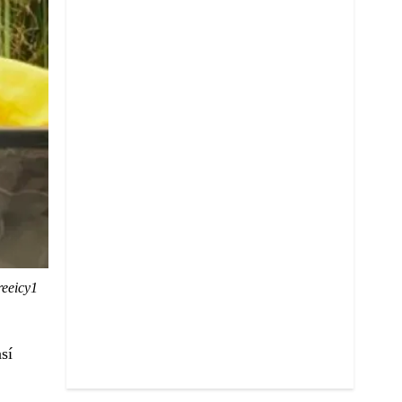
eeicy1
sí