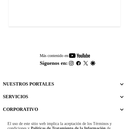
youtube-
Más contenido en
footer
instagram
facebook
twitter
google
Síguenos en:
NUESTROS PORTALES
SERVICIOS
CORPORATIVO
El uso de este sitio web implica la aceptación de los
Términos y
condiciones
y
Políticas de Tratamiento de la Información
de