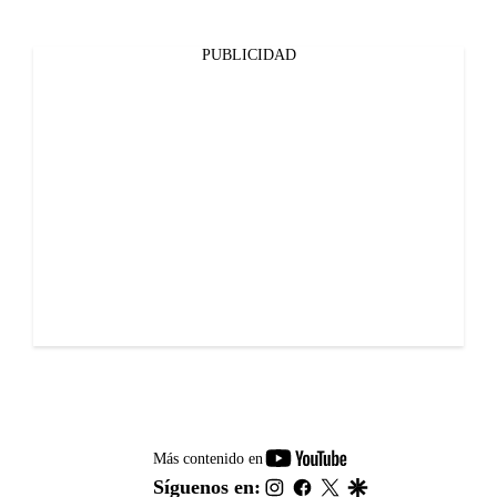
PUBLICIDAD
youtube-
Más contenido en
footer
instagram
facebook
twitter
google
Síguenos en: