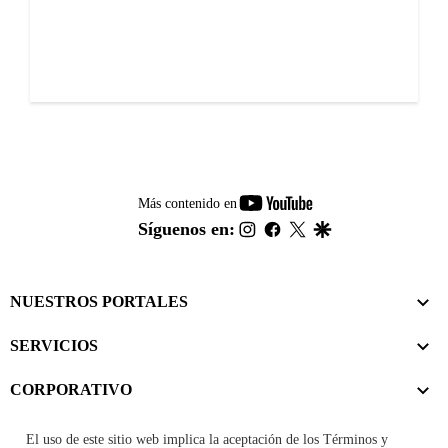
youtube-
Más contenido en
footer
instagram
facebook
twitter
google
Síguenos en:
NUESTROS PORTALES
SERVICIOS
CORPORATIVO
El uso de este sitio web implica la aceptación de los
Términos y