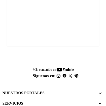
youtube-
Más contenido en
footer
instagram
facebook
twitter
google
Síguenos en:
NUESTROS PORTALES
SERVICIOS