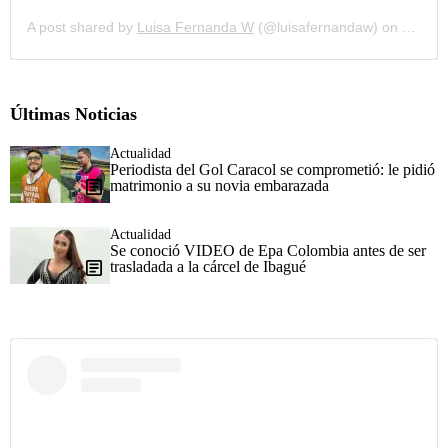
A post shared by
Luisa Fernanda W
(@luisafernandaw) on
Nov 9,
Últimas Noticias
Actualidad
Periodista del Gol Caracol se comprometió: le pidió
matrimonio a su novia embarazada
Actualidad
Se conoció VIDEO de Epa Colombia antes de ser
trasladada a la cárcel de Ibagué