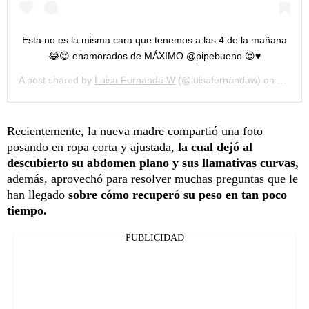
Esta no es la misma cara que tenemos a las 4 de la mañana
😂😍 enamorados de MÁXIMO @pipebueno 😍♥️
A post shared by
Luisa Fernanda W
(@luisafernandaw) on
Nov 5,
Recientemente, la nueva madre compartió una foto
posando en ropa corta y ajustada,
la cual dejó al
descubierto su abdomen plano y sus llamativas curvas,
además, aprovechó para resolver muchas preguntas que le
han llegado
sobre cómo recuperó su peso en tan poco
tiempo.
PUBLICIDAD