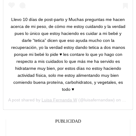
Llevo 10 días de post-parto y Muchas preguntas me hacen
acerca de mi peso, de cómo me estoy cuidando y la verdad
pues lo único que estoy haciendo es cuidar a mi bebé y
darle “tetica” dicen que eso ayuda mucho con la
recuperación, yo la verdad estoy dando tetica a dos manos
porque mi bebé lo pide ♥️ les contare lo que yo hago con
respecto a mis cuidados lo que más me ha servido es
hidratarme muy bien, por estos días no estoy haciendo
actividad física, solo me estoy alimentando muy bien
comiendo buena proteína, carbohidratos, y vegetales, es
todo ♥️
A post shared by
Luisa Fernanda W
(@luisafernandaw) on
Nov 7,
PUBLICIDAD