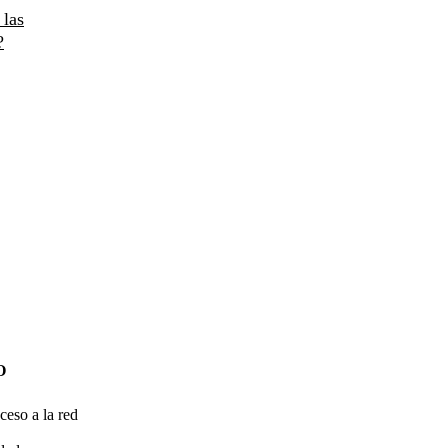
 las
?
O
ceso a la red