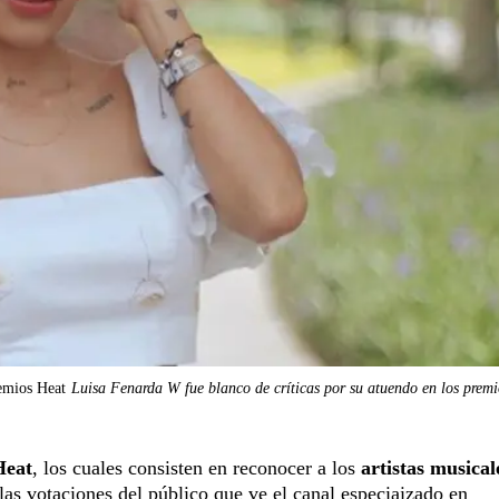
remios Heat
Luisa Fenarda W fue blanco de críticas por su atuendo en los prem
Heat
, los cuales consisten en reconocer a los
artistas musica
 las votaciones del público que ve el canal especiaizado en