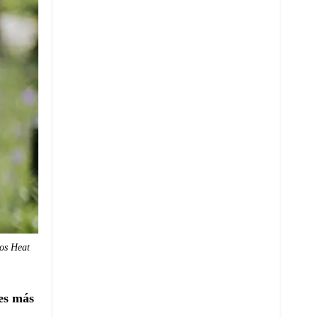
ios Heat
les más