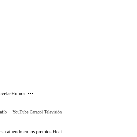
PUBLICIDAD
velas
Humor
afío'
YouTube Caracol Televisión
r su atuendo en los premios Heat