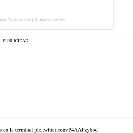
Luisa Fernanda W (@luisafernandaw)
PUBLICIDAD
s en la terminal
pic.twitter.com/P4AAPzybod