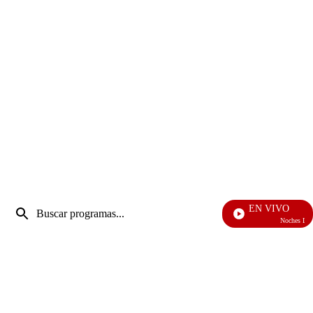
Entrada
EN VIVO
de
Noches De Premi
Enviar
búsqueda
búsqueda