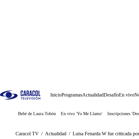
Inicio
Programas
Actualidad
Desafío
En vivo
No
Bebé de Laura Tobón
En vivo 'Yo Me Llamo'
Inscripciones 'Des
Juegos
Caracol TV
/
Actualidad
/
Luisa Fenarda W fue criticada po