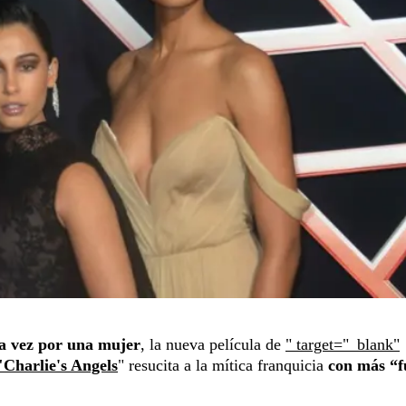
ra vez por una mujer
, la nueva película de
" target="_blank"
"Charlie's Angels
" resucita a la mítica franquicia
con más “f