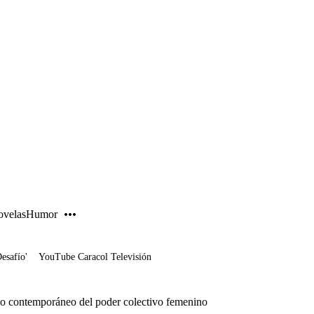
PUBLICIDAD
velas
Humor
Desafío'
YouTube Caracol Televisión
ejo contemporáneo del poder colectivo femenino