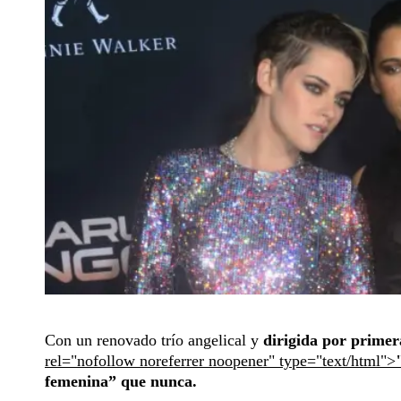
Con un renovado trío angelical y
dirigida por prime
rel="nofollow noreferrer noopener" type="text/html">
femenina” que nunca.