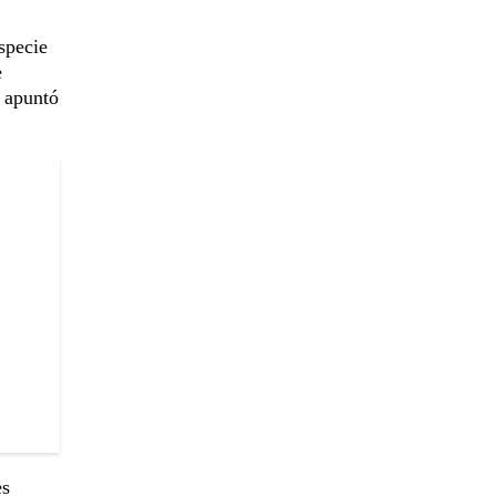
specie
e
, apuntó
es