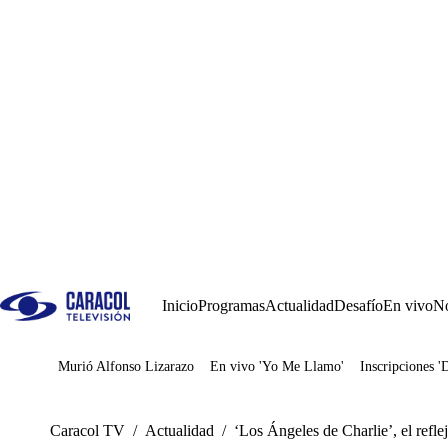
Inicio
Programas
Actualidad
Desafío
En vivo
No
Murió Alfonso Lizarazo
En vivo 'Yo Me Llamo'
Inscripciones '
Juegos
Caracol TV
/
Actualidad
/
‘Los Ángeles de Charlie’, el refl