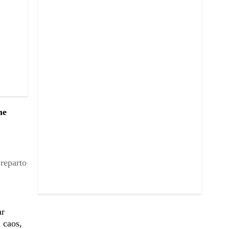
e
reparto
ar
 caos,