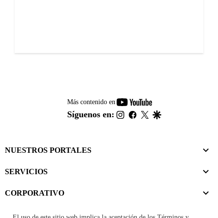
youtube-
Más contenido en
footer
instagram
facebook
twitter
google
Síguenos en:
NUESTROS PORTALES
SERVICIOS
CORPORATIVO
El uso de este sitio web implica la aceptación de los
Términos y