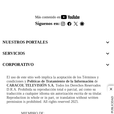
youtube-
Más contenido en
footer
instagram
facebook
twitter
google
Síguenos en:
NUESTROS PORTALES
SERVICIOS
CORPORATIVO
El uso de este sitio web implica la aceptación de los
Términos y
condiciones
y
Políticas de Tratamiento de la Información
de
CARACOL TELEVISIÓN S.A.
Todos los Derechos Reservados
D.R.A. Prohibida su reproducción total o parcial, así como su
cl
traducción a cualquier idioma sin autorización escrita de su titular.
Reproduction in whole or in part, or translation without written
PUBLICIDAD
permission is prohibited. All rights reserved 2025.
MIEMBRO DE: