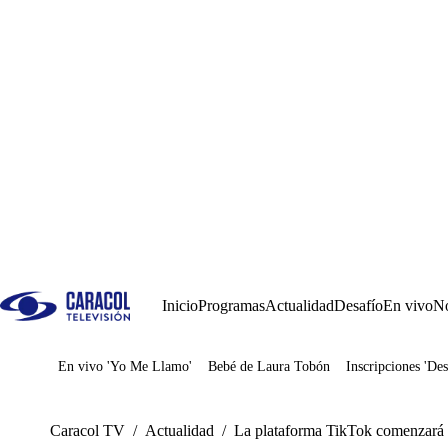
Inicio
Programas
Actualidad
Desafío
En vivo
No
En vivo 'Yo Me Llamo'
Bebé de Laura Tobón
Inscripciones 'Des
Juegos
Caracol TV
/
Actualidad
/
La plataforma TikTok comenzará a 