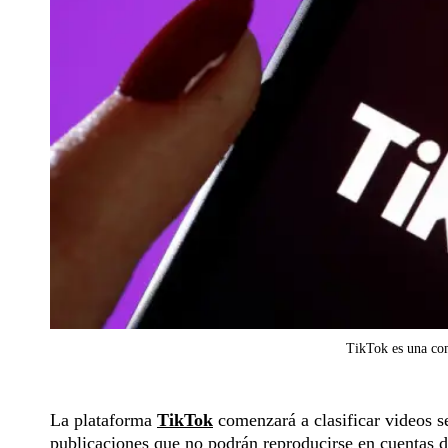
TikTok es una com
La plataforma
TikTok
comenzará a clasificar videos s
publicaciones que no podrán reproducirse en cuentas 