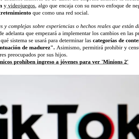
n
y
videojuegos
, algo que encaja con su nuevo enfoque de ne
tretenimiento
que como una red social.
 y complejas sobre experiencias o hechos reales que están d
de adelanta que empezará a implementar los cambios en las 
qué sistema se usará para determinar las
categorías de conte
ntuación de madurez".
Asimismo, permitirá prohibir y cens
dres preocupados por sus hijos.
ánicos prohíben ingreso a jóvenes para ver 'Minions 2'