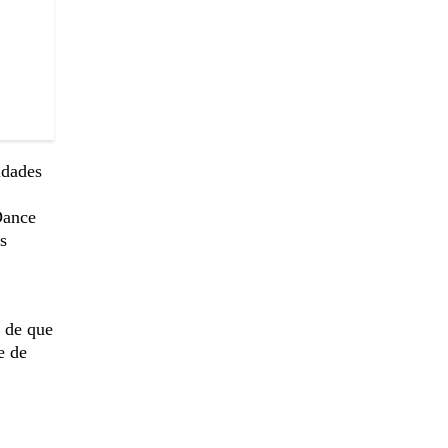
idades
Dance
s
 de que
e de