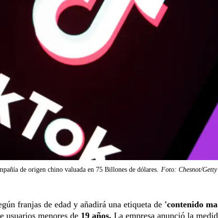
pañía de origen chino valuada en 75 Billones de dólares.
Foto: Chesnot/Getty
egún franjas de edad y añadirá una etiqueta de
'contenido m
de usuarios menores de
19 años.
La empresa anunció la medid