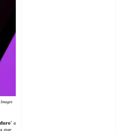
 Images
aduro'
a
a que