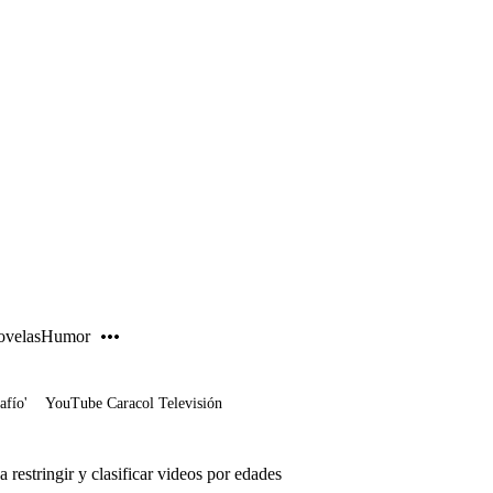
PUBLICIDAD
velas
Humor
afío'
YouTube Caracol Televisión
restringir y clasificar videos por edades