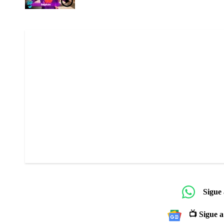
Sigue
📺 Sigue a