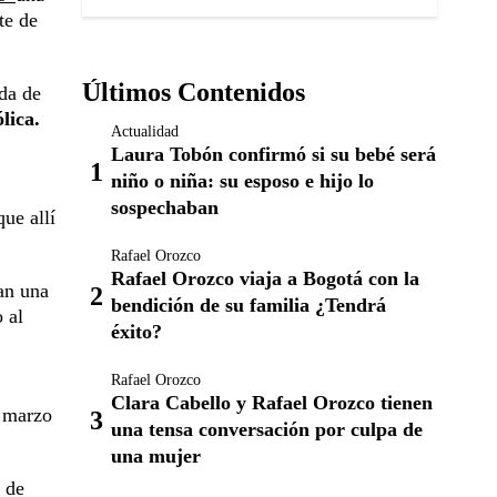
te de
Últimos Contenidos
ida de
lica.
Actualidad
Laura Tobón confirmó si su bebé será
niño o niña: su esposo e hijo lo
sospechaban
ue allí
Rafael Orozco
Rafael Orozco viaja a Bogotá con la
an una
bendición de su familia ¿Tendrá
 al
éxito?
Rafael Orozco
Clara Cabello y Rafael Orozco tienen
 marzo
una tensa conversación por culpa de
una mujer
 de