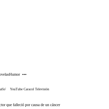
PUBLICIDAD
velas
Humor
afío'
YouTube Caracol Televisión
actor que falleció por causa de un cáncer