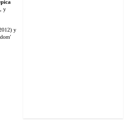
épica
, y
(2012) y
gdom'