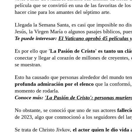
película que se convirtió en una de las favoritas de lo
hacer cine para los amantes del séptimo arte.
Llegada la Semana Santa, es casi que imposible no disf
Jesús, la Virgen María o algunos pasajes bíblicos, pu
Te puede interesar:
El Vaticano aprobó 45 películas y
Es por ello que
'La Pasión de Cristo' es tanto un cl
conectar y llegar al corazón de millones de creyentes,
se muestran.
Esto ha causado que personas alrededor del mundo teng
profunda admiración por el elenco
que la conformó,
momento de rodarla.
Conoce más:
'La Pasión de Cristo': personas murier
No obstante, se conoció que uno de sus actores
fallec
de 2023, algo que conmocionó a los seguidores del la
Se trata de Christo Jivkov,
el actor quien le dio vida 