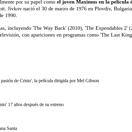
palmente por su papel como
el joven Maximus en la película 
ott. Jivkov nació el 30 de marzo de 1976 en Plovdiv, Bulgaria
de 1990.
ulas, incluyendo 'The Way Back' (2010), 'The Expendables 2' 
televisión, con apariciones en programas como 'The Last Kin
asión de Cristo', la película dirigida por Mel Gibson
isto' 17 años después de su estreno
mana Santa