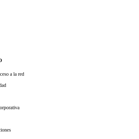
O
ceso a la red
idad
orporativa
ciones