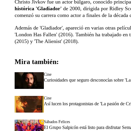
Christo Jivkov fue un actor búlgaro, conocido princi
histórica 'Gladiador'
de 2000, dirigida por Ridley Sc
comenzó su carrera como actor a finales de la década 
Además de 'Gladiador', apareció en varias otras pelíc
'London Has Fallen' (2016). También ha trabajado en 
(2015) y 'The Alienist' (2018).
Mira también:
Cine
Curiosidades que seguro desconocías sobre 'La p
Cine
Así lucen los protagonistas de 'La pasión de Cr
Sábados Felices
El Grupo Salpicón está listo para disfrutar Se