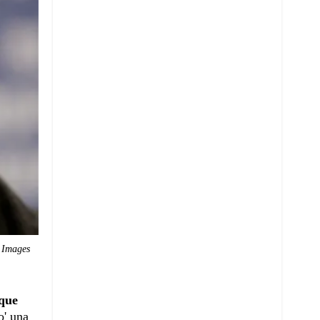
 Images
 que
o'
una