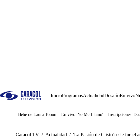
Inicio
Programas
Actualidad
Desafío
En vivo
No
Bebé de Laura Tobón
En vivo 'Yo Me Llamo'
Inscripciones 'Des
Juegos
Caracol TV
/
Actualidad
/
'La Pasión de Cristo': este fue el 