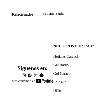
Semana Santa
Relacionados
NUESTROS PORTALES
Noticias Caracol
Blu Radio
Síguenos en:
Gol Caracol
instagram
facebook
twitter
google
youtube-
Más contenido en
La Kalle
footer
DiTu