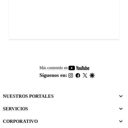
youtube-
Más contenido en
footer
instagram
facebook
twitter
google
Síguenos en:
NUESTROS PORTALES
SERVICIOS
CORPORATIVO