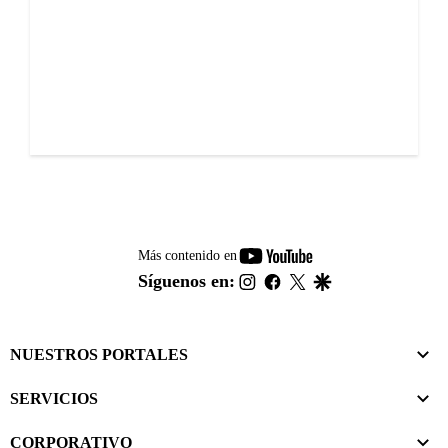
youtube-
Más contenido en
footer
instagram
facebook
twitter
google
Síguenos en:
NUESTROS PORTALES
SERVICIOS
CORPORATIVO