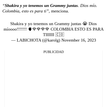
“
Shakira y yo tenemos un Grammy juntas
. Dios mío.
Colombia, esto es para ti”,
menciona.
Shakira y yo tenemos un Grammy juntas 😭 Dios
míoooo!!!!!!! 🫀🌹🌹🌹🌹 COLOMBIA ESTO ES PARA
TIIIIII 🇨🇴
— LABICHOTA (@karolg)
November 16, 2023
PUBLICIDAD