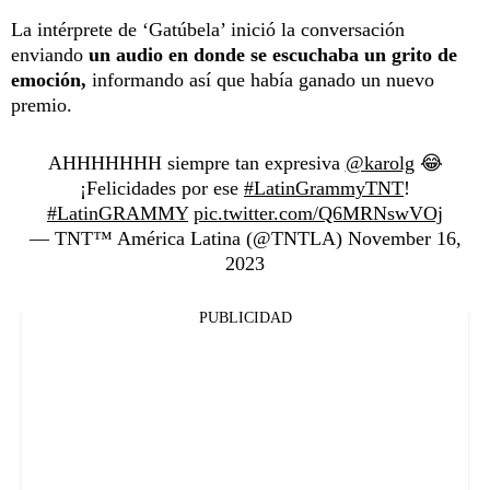
La intérprete de ‘Gatúbela’ inició la conversación
enviando
un audio en donde se escuchaba un grito de
emoción,
informando así que había ganado un nuevo
premio.
AHHHHHHH siempre tan expresiva
@karolg
😂
¡Felicidades por ese
#LatinGrammyTNT
!
#LatinGRAMMY
pic.twitter.com/Q6MRNswVOj
— TNT™ América Latina (@TNTLA)
November 16,
2023
PUBLICIDAD