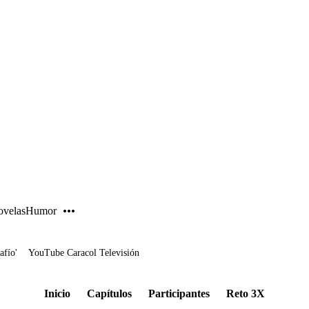
PUBLICIDAD
velas
Humor
afío'
YouTube Caracol Televisión
Inicio
Capítulos
Participantes
Reto 3X