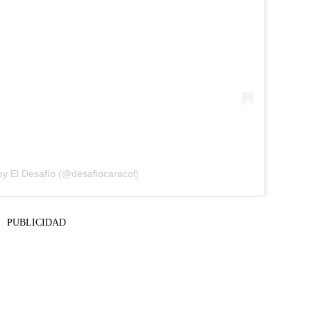
by El Desafío (@desafiocaracol)
PUBLICIDAD