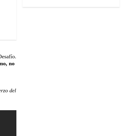
Desafío.
smo, no
erzo del