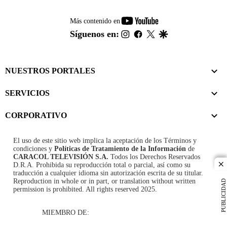
youtube-
Más contenido en
footer
instagram
facebook
twitter
google
Síguenos en:
NUESTROS PORTALES
SERVICIOS
CORPORATIVO
El uso de este sitio web implica la aceptación de los
Términos y
condiciones
y
Políticas de Tratamiento de la Información
de
CARACOL TELEVISIÓN S.A.
Todos los Derechos Reservados
D.R.A. Prohibida su reproducción total o parcial, así como su
cl
traducción a cualquier idioma sin autorización escrita de su titular.
Reproduction in whole or in part, or translation without written
PUBLICIDAD
permission is prohibited. All rights reserved 2025.
MIEMBRO DE: