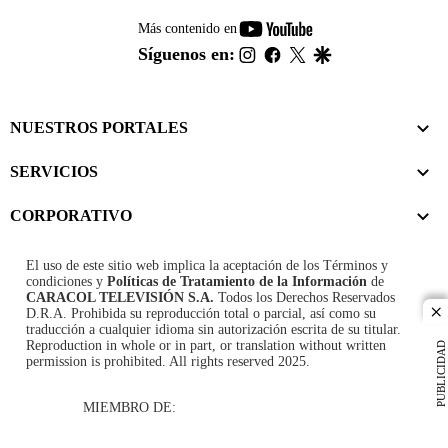
youtube-
Más contenido en
footer
instagram
facebook
twitter
google
Síguenos en:
NUESTROS PORTALES
SERVICIOS
CORPORATIVO
El uso de este sitio web implica la aceptación de los
Términos y
condiciones
y
Políticas de Tratamiento de la Información
de
CARACOL TELEVISIÓN S.A.
Todos los Derechos Reservados
D.R.A. Prohibida su reproducción total o parcial, así como su
cl
traducción a cualquier idioma sin autorización escrita de su titular.
Reproduction in whole or in part, or translation without written
PUBLICIDAD
permission is prohibited. All rights reserved 2025.
MIEMBRO DE: