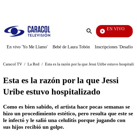
PUBLICIDAD
EN VIVO
Rafael Orozco
Enviar
búsqueda
En vivo 'Yo Me Llamo'
Bebé de Laura Tobón
Inscripciones 'Desafío'
Caracol TV
/
La Red
/
Esta es la razón por la que Jessi Uribe estuvo hospitali
Esta es la razón por la que Jessi
Uribe estuvo hospitalizado
Como es bien sabido, el artista hace pocas semanas se
hizo un procedimiento estético, pero resulta que este se
le infectó y le salió una celulitis porque jugando con
sus hijos recibió un golpe.