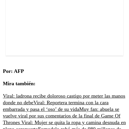
Por: AFP
Mira también:
Viral: ladrona recibe doloroso castigo por meter las manos
donde no debe
Viral: Reportera termina con la cara
embarrada y pasa el ‘oso’ de su vida
Muy fan: abuela se
vuelve viral por sus comentarios de la final de Game Of
Thrones
Viral: Mujer se quita la ropa y camina desnuda en
pleno aeropuerto
Exmodelo robó más de 980 millones de