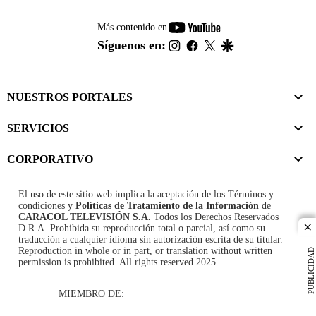
youtube-
Más contenido en
footer
instagram
facebook
twitter
google
Síguenos en:
NUESTROS PORTALES
SERVICIOS
CORPORATIVO
El uso de este sitio web implica la aceptación de los
Términos y
condiciones
y
Políticas de Tratamiento de la Información
de
CARACOL TELEVISIÓN S.A.
Todos los Derechos Reservados
D.R.A. Prohibida su reproducción total o parcial, así como su
cl
traducción a cualquier idioma sin autorización escrita de su titular.
Reproduction in whole or in part, or translation without written
PUBLICIDAD
permission is prohibited. All rights reserved 2025.
MIEMBRO DE: