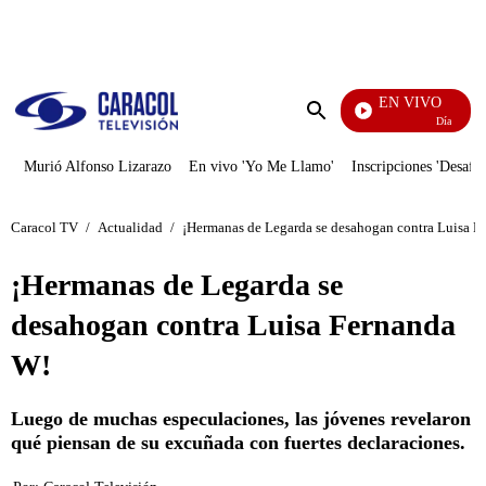
PUBLICIDAD
EN VIVO
Día A Día
Enviar
búsqueda
Murió Alfonso Lizarazo
En vivo 'Yo Me Llamo'
Inscripciones 'Desafío
Caracol TV
/
Actualidad
/
¡Hermanas de Legarda se desahogan contra Luisa F
¡Hermanas de Legarda se
desahogan contra Luisa Fernanda
W!
Luego de muchas especulaciones, las jóvenes revelaron
qué piensan de su excuñada con fuertes declaraciones.