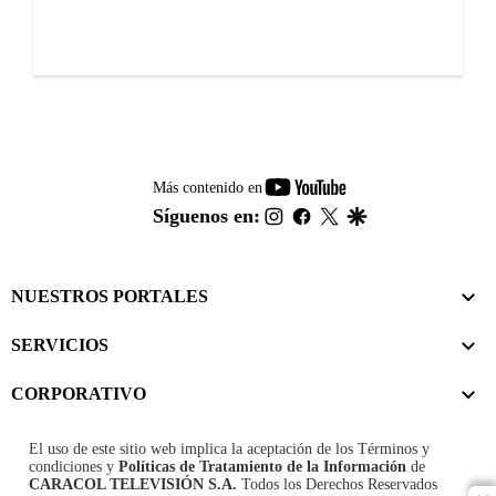
youtube-
Más contenido en
footer
instagram
facebook
twitter
google
Síguenos en:
NUESTROS PORTALES
SERVICIOS
CORPORATIVO
El uso de este sitio web implica la aceptación de los
Términos y
condiciones
y
Políticas de Tratamiento de la Información
de
CARACOL TELEVISIÓN S.A.
Todos los Derechos Reservados