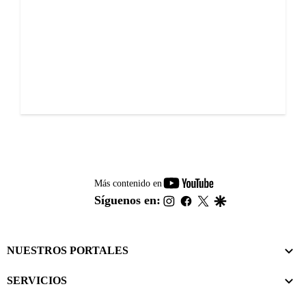
youtube-
Más contenido en
footer
instagram
facebook
twitter
google
Síguenos en:
NUESTROS PORTALES
SERVICIOS