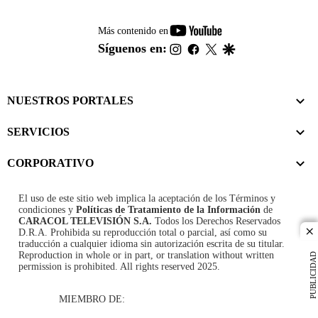
youtube-
Más contenido en
footer
instagram
facebook
twitter
google
Síguenos en:
NUESTROS PORTALES
SERVICIOS
CORPORATIVO
El uso de este sitio web implica la aceptación de los
Términos y
condiciones
y
Políticas de Tratamiento de la Información
de
CARACOL TELEVISIÓN S.A.
Todos los Derechos Reservados
D.R.A. Prohibida su reproducción total o parcial, así como su
cl
traducción a cualquier idioma sin autorización escrita de su titular.
Reproduction in whole or in part, or translation without written
PUBLICIDAD
permission is prohibited. All rights reserved 2025.
MIEMBRO DE: