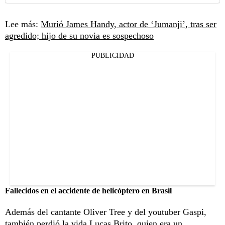
Lee más:
Murió James Handy, actor de ‘Jumanji’, tras ser
agredido; hijo de su novia es sospechoso
PUBLICIDAD
Fallecidos en el accidente de helicóptero en Brasil
Además del cantante Oliver Tree y del youtuber Gaspi,
también perdió la vida Lucas Brito, quien era un