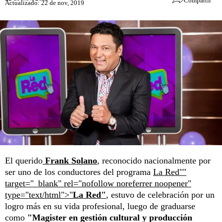
Compartir
Actualizado: 22 de nov, 2019
El querido
Frank Solano
, reconocido nacionalmente por
ser uno de los conductores del programa
La Red""
target="_blank" rel="nofollow noreferrer noopener"
type="text/html">"
La Red"
, estuvo de celebración por un
logro más en su vida profesional, luego de graduarse
como
"Magister en gestión cultural y producción