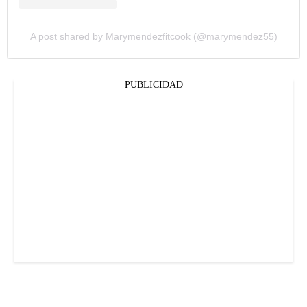
A post shared by Marymendezfitcook (@marymendez55)
PUBLICIDAD