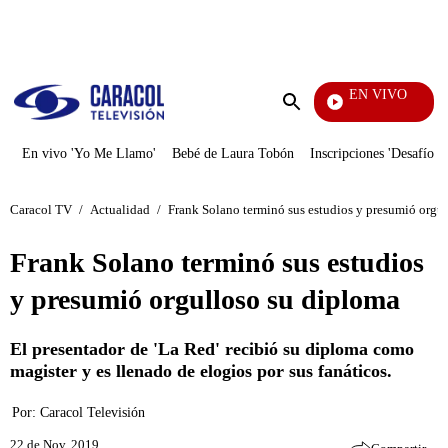
PUBLICIDAD
EN VIVO
Tamb
Enviar
búsqueda
En vivo 'Yo Me Llamo'
Bebé de Laura Tobón
Inscripciones 'Desafío'
Caracol TV
/
Actualidad
/
Frank Solano terminó sus estudios y presumió orgu
Frank Solano terminó sus estudios
y presumió orgulloso su diploma
El presentador de 'La Red' recibió su diploma como
magister y es llenado de elogios por sus fanáticos.
Por:
Caracol Televisión
22 de Nov, 2019