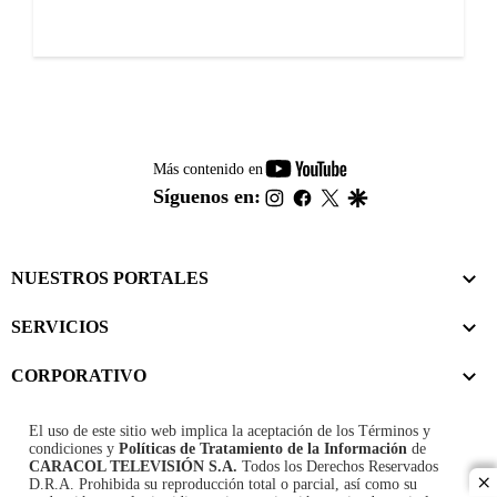
youtube-
Más contenido en
footer
instagram
facebook
twitter
google
Síguenos en:
NUESTROS PORTALES
SERVICIOS
CORPORATIVO
El uso de este sitio web implica la aceptación de los
Términos y
condiciones
y
Políticas de Tratamiento de la Información
de
CARACOL TELEVISIÓN S.A.
Todos los Derechos Reservados
D.R.A. Prohibida su reproducción total o parcial, así como su
cl