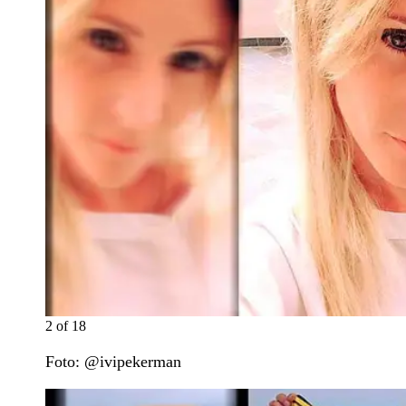
2
of
18
Foto: @ivipekerman