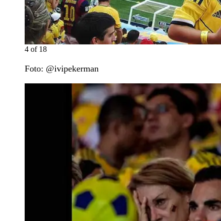
4
of
18
Foto: @ivipekerman