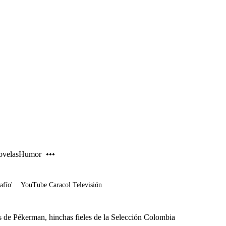
PUBLICIDAD
velas
Humor
afío'
YouTube Caracol Televisión
as de Pékerman, hinchas fieles de la Selección Colombia