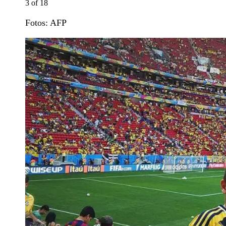
3
of
18
Fotos: AFP