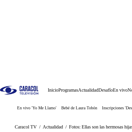
Inicio
Programas
Actualidad
Desafío
En vivo
No
En vivo 'Yo Me Llamo'
Bebé de Laura Tobón
Inscripciones 'Des
Juegos
Caracol TV
/
Actualidad
/
Fotos: Ellas son las hermosas hij