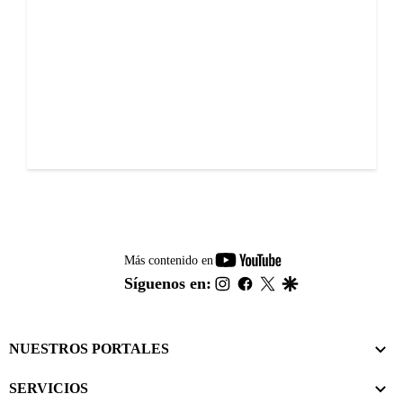
youtube-
Más contenido en
footer
instagram
facebook
twitter
google
Síguenos en:
NUESTROS PORTALES
SERVICIOS