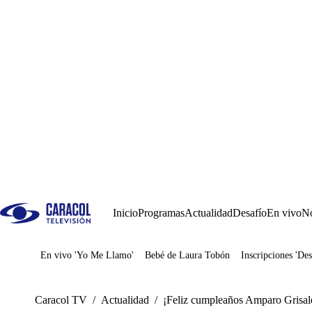
Inicio
Programas
Actualidad
Desafío
En vivo
No
En vivo 'Yo Me Llamo'
Bebé de Laura Tobón
Inscripciones 'Des
Juegos
Caracol TV
/
Actualidad
/
¡Feliz cumpleaños Amparo Grisale