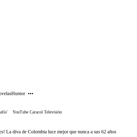
PUBLICIDAD
velas
Humor
afío'
YouTube Caracol Televisión
s! La diva de Colombia luce mejor que nunca a sus 62 años