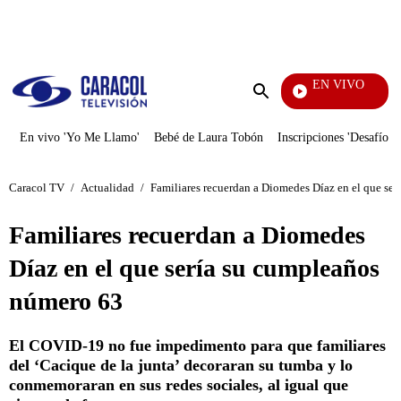
PUBLICIDAD
EN VIVO
Ciudad
Enviar
búsqueda
En vivo 'Yo Me Llamo'
Bebé de Laura Tobón
Inscripciones 'Desafío'
Caracol TV
/
Actualidad
/
Familiares recuerdan a Diomedes Díaz en el que se
Familiares recuerdan a Diomedes
Díaz en el que sería su cumpleaños
número 63
El COVID-19 no fue impedimento para que familiares
del ‘Cacique de la junta’ decoraran su tumba y lo
conmemoraran en sus redes sociales, al igual que