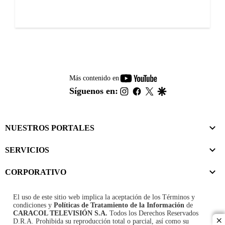
youtube-
Más contenido en
footer
instagram
facebook
twitter
google
Síguenos en:
NUESTROS PORTALES
SERVICIOS
CORPORATIVO
El uso de este sitio web implica la aceptación de los
Términos y
condiciones
y
Políticas de Tratamiento de la Información
de
CARACOL TELEVISIÓN S.A.
Todos los Derechos Reservados
D.R.A. Prohibida su reproducción total o parcial, así como su
cl