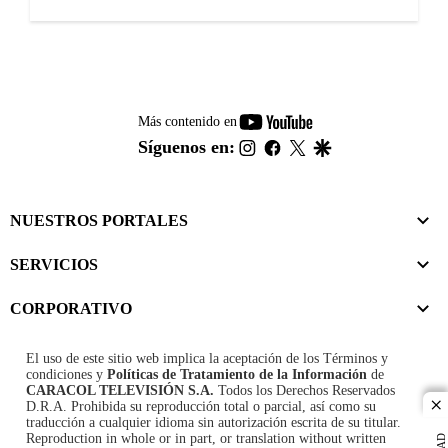
youtube-
Más contenido en
footer
instagram
facebook
twitter
google
Síguenos en:
NUESTROS PORTALES
SERVICIOS
CORPORATIVO
El uso de este sitio web implica la aceptación de los
Términos y
condiciones
y
Políticas de Tratamiento de la Información
de
CARACOL TELEVISIÓN S.A.
Todos los Derechos Reservados
D.R.A. Prohibida su reproducción total o parcial, así como su
cl
traducción a cualquier idioma sin autorización escrita de su titular.
Reproduction in whole or in part, or translation without written