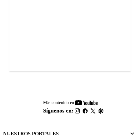
youtube-
Más contenido en
footer
instagram
facebook
twitter
google
Síguenos en:
NUESTROS PORTALES