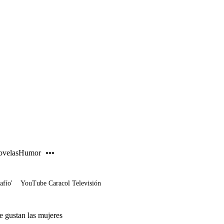
PUBLICIDAD
velas
Humor
afío'
YouTube Caracol Televisión
e gustan las mujeres