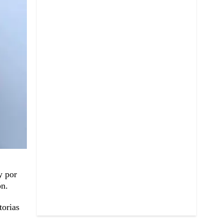
y por
ón.
torias