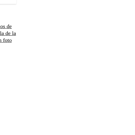
ños de
a de la
n foto