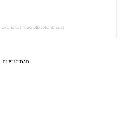
 LaCriolla (@lacriollacolombiana)
PUBLICIDAD