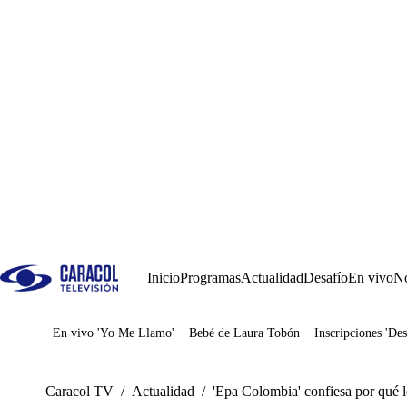
Inicio
Programas
Actualidad
Desafío
En vivo
No
En vivo 'Yo Me Llamo'
Bebé de Laura Tobón
Inscripciones 'Des
Juegos
Caracol TV
/
Actualidad
/
'Epa Colombia' confiesa por qué l