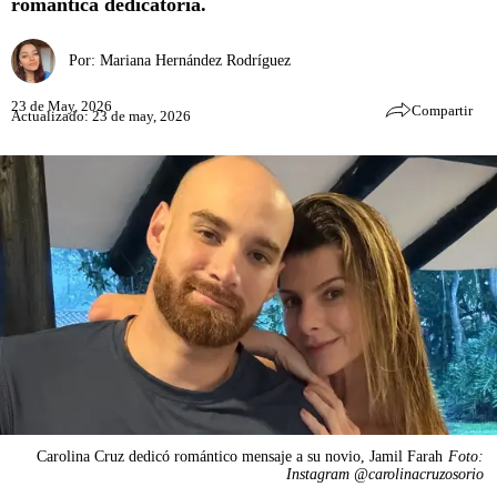
romántica dedicatoria.
Por:
Mariana Hernández Rodríguez
23 de May, 2026
Compartir
Actualizado: 23 de may, 2026
Carolina Cruz dedicó romántico mensaje a su novio, Jamil Farah
Foto:
Instagram @carolinacruzosorio