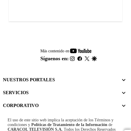
youtube-
Más contenido en
footer
instagram
facebook
twitter
google
Síguenos en:
NUESTROS PORTALES
SERVICIOS
CORPORATIVO
El uso de este sitio web implica la aceptación de los
Términos y
condiciones
y
Políticas de Tratamiento de la Información
de
CARACOL TELEVISIÓN S.A.
Todos los Derechos Reservados