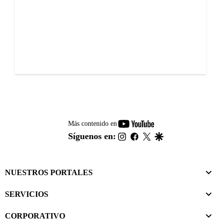
youtube-
Más contenido en
footer
instagram
facebook
twitter
google
Síguenos en:
NUESTROS PORTALES
SERVICIOS
CORPORATIVO