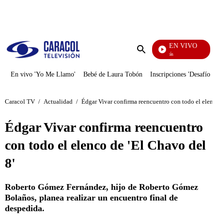
PUBLICIDAD
EN VIVO
También Caerás
Enviar
búsqueda
En vivo 'Yo Me Llamo'
Bebé de Laura Tobón
Inscripciones 'Desafío'
Caracol TV
/
Actualidad
/
Édgar Vivar confirma reencuentro con todo el elenco
Édgar Vivar confirma reencuentro
con todo el elenco de 'El Chavo del
8'
Roberto Gómez Fernández, hijo de Roberto Gómez
Bolaños, planea realizar un encuentro final de
despedida.