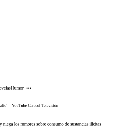
PUBLICIDAD
velas
Humor
afío'
YouTube Caracol Televisión
y niega los rumores sobre consumo de sustancias ilícitas