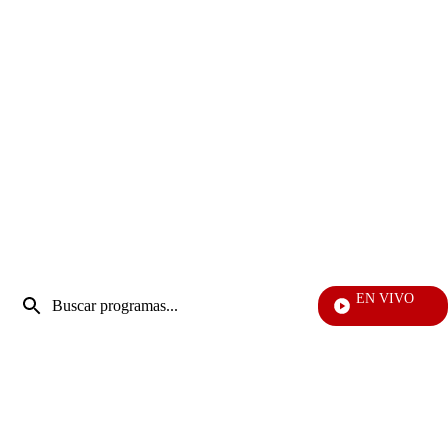
Entrada
EN VIVO
de
Vecinos
Enviar
búsqueda
búsqueda