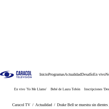
Inicio
Programas
Actualidad
Desafío
En vivo
No
En vivo 'Yo Me Llamo'
Bebé de Laura Tobón
Inscripciones 'Des
Juegos
Caracol TV
/
Actualidad
/
Drake Bell se muestra sin dientes 