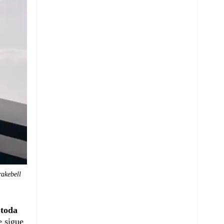
akebell
,
toda
e sigue