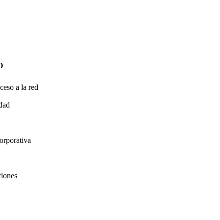
O
ceso a la red
idad
orporativa
ciones