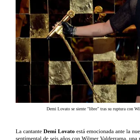
Demi Lovato se siente “libre” tras su ruptura con W
La cantante
Demi Lovato
está emocionada ante la nuev
sentimental de seis años con Wilmer Valderrama, una 