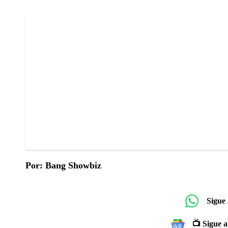
Por: Bang Showbiz
Sigue
📺 Sigue a