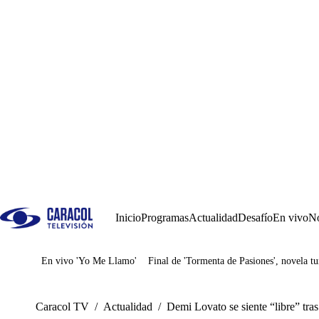
Inicio
Programas
Actualidad
Desafío
En vivo
No
En vivo 'Yo Me Llamo'
Final de 'Tormenta de Pasiones', novela tu
Juegos
Caracol TV
/
Actualidad
/
Demi Lovato se siente “libre” tra