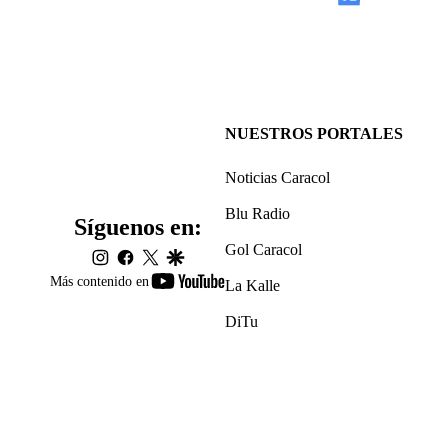
NUESTROS PORTALES
Noticias Caracol
Blu Radio
Síguenos en:
Gol Caracol
instagram
facebook
twitter
google
youtube-
Más contenido en
La Kalle
footer
DiTu