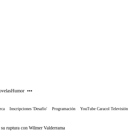
PUBLICIDAD
velas
Humor
rca
Inscripciones 'Desafío'
Programación
YouTube Caracol Televisión
s su ruptura con Wilmer Valderrama