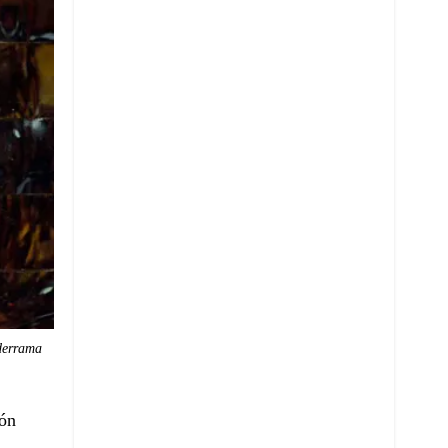
lderrama
ión