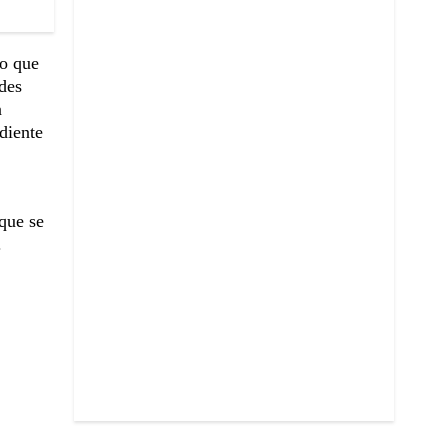
so que
ades
n
diente
 que se
.