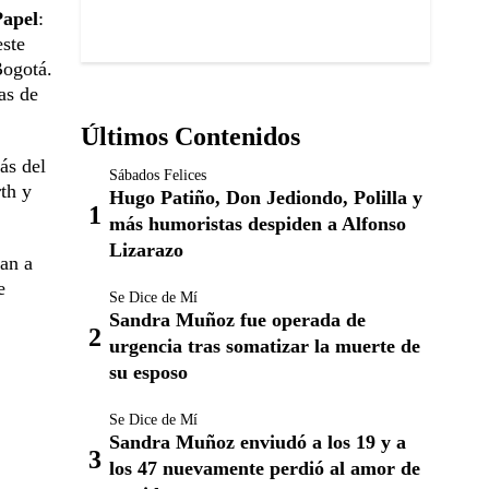
Papel
:
este
Bogotá.
as de
Últimos Contenidos
ás del
Sábados Felices
th y
Hugo Patiño, Don Jediondo, Polilla y
más humoristas despiden a Alfonso
Lizarazo
gan a
e
Se Dice de Mí
Sandra Muñoz fue operada de
urgencia tras somatizar la muerte de
su esposo
Se Dice de Mí
Sandra Muñoz enviudó a los 19 y a
los 47 nuevamente perdió al amor de