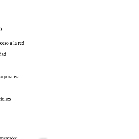
O
ceso a la red
idad
orporativa
ciones