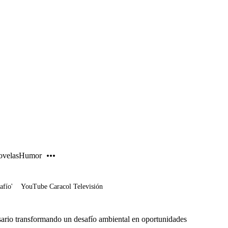
PUBLICIDAD
velas
Humor
afío'
YouTube Caracol Televisión
rsario transformando un desafío ambiental en oportunidades