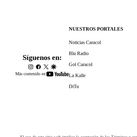
NUESTROS PORTALES
Noticias Caracol
Blu Radio
Síguenos en:
Gol Caracol
instagram
facebook
twitter
google
youtube-
Más contenido en
La Kalle
footer
DiTu