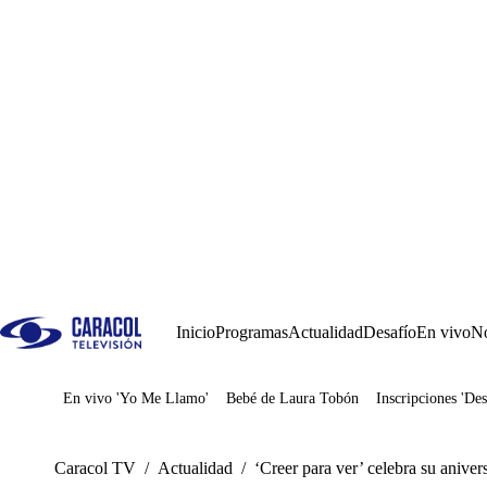
Inicio
Programas
Actualidad
Desafío
En vivo
No
En vivo 'Yo Me Llamo'
Bebé de Laura Tobón
Inscripciones 'Des
Juegos
Caracol TV
/
Actualidad
/
‘Creer para ver’ celebra su anive